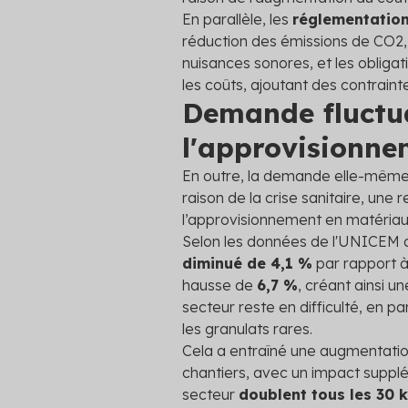
En parallèle, les
réglementatio
réduction des émissions de CO
2
nuisances sonores, et les obligat
les coûts, ajoutant des contrainte
Demande fluctua
l'approvisionne
En outre, la demande elle-même e
raison de la crise sanitaire, une
l’approvisionnement en matériau
Selon les données de l'UNICEM de
diminué de 4,1 %
par rapport à
hausse de
6,7 %
, créant ainsi u
secteur reste en difficulté, en p
les granulats rares.
Cela a entraîné une augmentatio
chantiers, avec un impact supplém
secteur
doublent tous les 30 