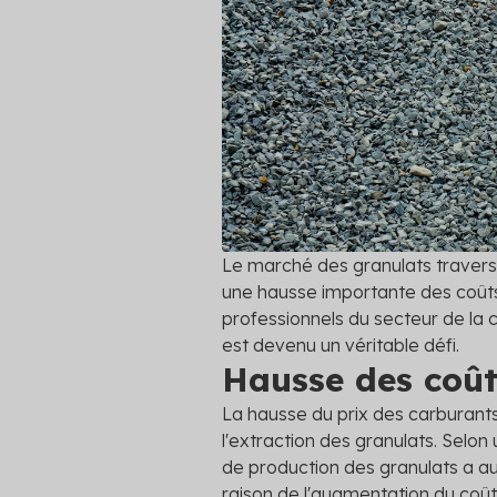
Réglemen
Découvrez 
vigueur dan
énergétiqu
Voir toutes
Le marché des granulats traver
une hausse importante des coûts
professionnels du secteur de la 
est devenu un véritable défi.
Hausse des coût
La hausse du prix des carburants
l'extraction des granulats. Sel
de production des granulats a 
raison de l'augmentation du coût 