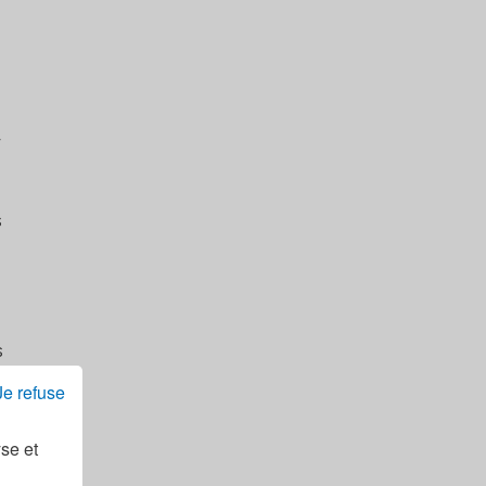
r
s
s
Je refuse
yse et