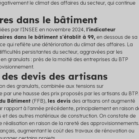
égativement le climat des affaires du secteur, qui continue
ires dans le bâtiment
liées par l'INSEE en novembre 2024,
l'indicateur
aires dans le bâtiment s'établit à 99,
en dessous de sa
 qui reflète une détérioration du climat des affaires. La
 difficultés persistantes du secteur, aggravées par les
n granulats : près de la moitié des entreprises du BTP
ovisionnement.
 des devis des artisans
on des granulats, combinée aux tensions sur
te par une hausse des prix proposés par les artisans du BTP.
 du Bâtiment
(FFB),
les devis
des artisans ont augmenté
r rapport à l'année précédente, principalement en raison d
s et des autres matériaux de construction. On constate de
e réalisation en raison de la rareté des approvisionnements
Français, augmentant le coût des travaux de rénovation ou
ourager certains projets.