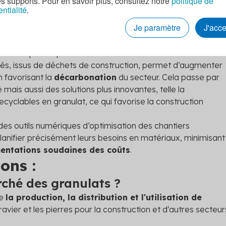
es supports. Pour en savoir plus, consultez notre
politique de
 à stabiliser l’approvisionnement.
Des plateformes logistique
entialité
.
omparer les prix
et de choisir les matériaux les plus adapté
Je paramètre
J'acc
us de 2 000 fournisseurs à travers la France. Ces outils
es ressources et des trajets
, limitant ainsi les frais de
ent une part importante du coût total.
clés, issus de déchets de construction, permet d’augmenter
n favorisant la
décarbonation
du secteur. Cela passe par
ais aussi des solutions plus innovantes, telle la
cyclables en granulat, ce qui favorise la construction
des outils numériques d’optimisation des chantiers
anifier précisément leurs besoins en matériaux, minimisant
entations soudaines des coûts
.
ons :
rché des granulats ?
be
la production, la distribution et l'utilisation de
avier et les pierres pour la construction et d'autres secteur