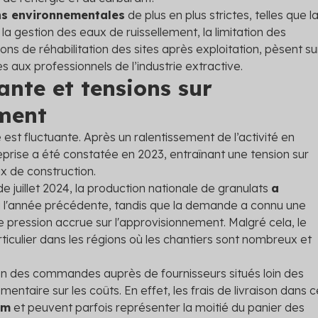
ns environnementales
de plus en plus strictes, telles que l
, la gestion des eaux de ruissellement, la limitation des
ions de réhabilitation des sites après exploitation, pèsent su
s aux professionnels de l’industrie extractive.
nte et tensions sur
ment
st fluctuante. Après un ralentissement de l’activité en
 reprise a été constatée en 2023, entraînant une tension sur
x de construction.
 juillet 2024, la production nationale de granulats
a
 l'année précédente, tandis que la demande a connu une
ne pression accrue sur l'approvisionnement. Malgré cela, le
articulier dans les régions où les chantiers sont nombreux et
n des commandes auprès de fournisseurs situés loin des
entaire sur les coûts. En effet, les frais de livraison dans c
km
et peuvent parfois représenter la moitié du panier des