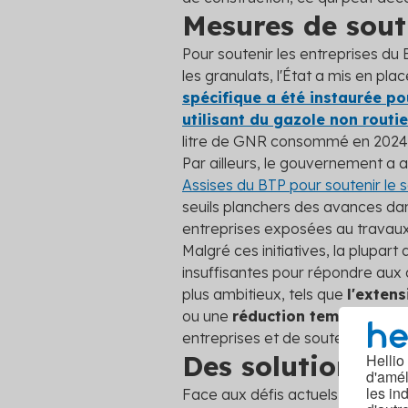
Mesures de souti
Pour soutenir les entreprises d
les granulats, l'État a mis en pl
spécifique a été instaurée po
utilisant du gazole non routie
litre de GNR consommé en 2024, 
Par ailleurs, le gouvernement 
Assises du BTP pour soutenir le 
seuils planchers des avances da
entreprises exposées au travaux
Malgré ces initiatives, la plupa
insuffisantes pour répondre aux d
plus ambitieux, tels que
l'extens
ou une
réduction temporaire d
entreprises et de soutenir efficac
Des solutions po
Hellio
d'amél
les in
Face aux défis actuels du march