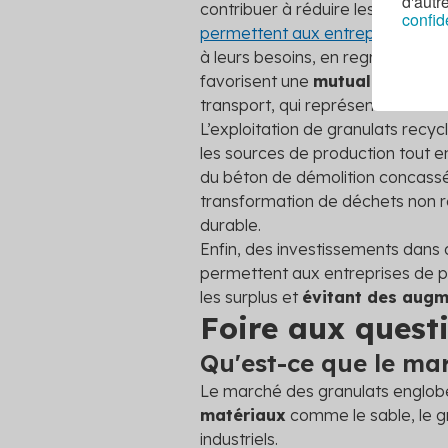
d'autr
contribuer à réduire les coûts et
confid
permettent aux entreprises de c
à leurs besoins, en regroupant pl
favorisent une
mutualisation d
transport, qui représentent souv
L’exploitation de granulats recy
les sources de production tout e
du béton de démolition concassé m
transformation de déchets non re
durable.
Enfin, des investissements dans 
permettent aux entreprises de pl
les surplus et
évitant des augm
Foire aux questi
Qu'est-ce que le ma
Le marché des granulats englo
matériaux
comme le sable, le gr
industriels.