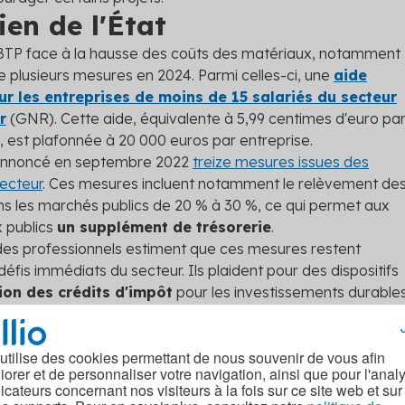
en de l'État
u BTP face à la hausse des coûts des matériaux, notamment
ace plusieurs mesures en 2024. Parmi celles-ci, une
aide
ur les entreprises de moins de 15 salariés du secteur
r
(GNR). Cette aide, équivalente à 5,99 centimes d'euro pa
est plafonnée à 20 000 euros par entreprise.
a annoncé en septembre 2022
treize mesures issues des
secteur
. Ces mesures incluent notamment le relèvement de
ns les marchés publics de 20 % à 30 %, ce qui permet aux
 publics
un supplément de trésorerie
.
rt des professionnels estiment que ces mesures restent
éfis immédiats du secteur. Ils plaident pour des dispositifs
ion des crédits d'impôt
pour les investissements durable
e certaines taxes
, afin d'alléger les charges des
ement la filière.
ur réduire les coûts
 utilise des cookies permettant de nous souvenir de vous afin
iorer et de personnaliser votre navigation, ainsi que pour l'anal
dicateurs concernant nos visiteurs à la fois sur ce site web et sur
é des granulats, plusieurs
solutions innovantes
peuvent