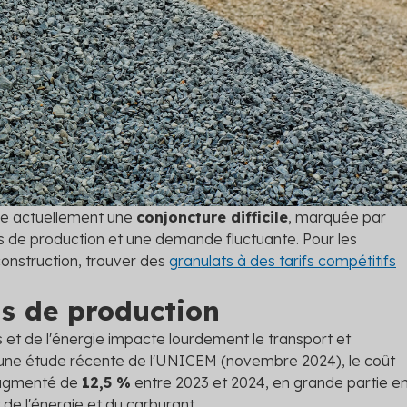
tation
les dernières entrées en
s le cadre de l'efficacité
e.
 les solutions
se actuellement une
conjoncture difficile
, marquée par
 de production et une demande fluctuante. Pour les
construction, trouver des
granulats à des tarifs compétitifs
s de production
 et de l'énergie impacte lourdement le transport et
on une étude récente de l'UNICEM (novembre 2024), le coût
augmenté de
12,5 %
entre 2023 et 2024, en grande partie e
de l'énergie et du carburant.